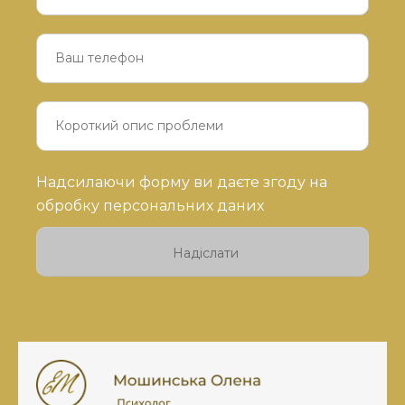
Будь
Надсилаючи форму ви даєте згоду на
ласка,
обробку персональних даних
залиште
це
поле
порожнім.