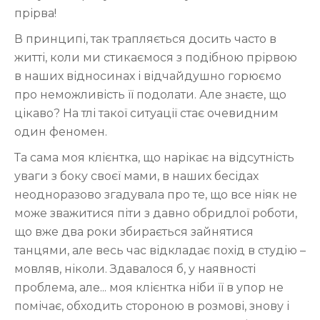
прірва!
В принципі, так трапляється досить часто в
житті, коли ми стикаємося з подібною прірвою
в наших відносинах і відчайдушно горюємо
про неможливість її подолати. Але знаєте, що
цікаво? На тлі такої ситуації стає очевидним
один феномен.
Та сама моя клієнтка, що нарікає на відсутність
уваги з боку своєї мами, в наших бесідах
неодноразово згадувала про те, що все ніяк не
може зважитися піти з давно обридлої роботи,
що вже два роки збирається зайнятися
танцями, але весь час відкладає похід в студію –
мовляв, ніколи. Здавалося б, у наявності
проблема, але... моя клієнтка ніби її в упор не
помічає, обходить стороною в розмові, знову і