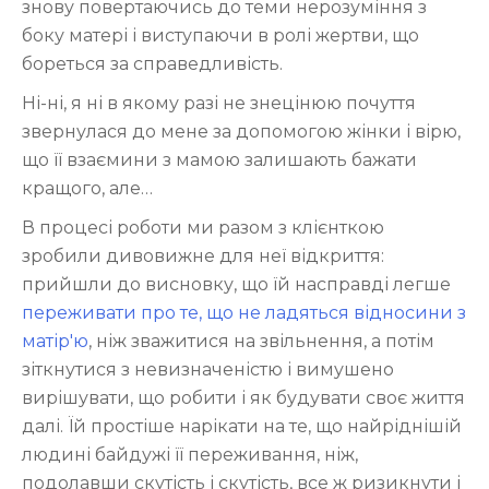
знову повертаючись до теми нерозуміння з
боку матері і виступаючи в ролі жертви, що
бореться за справедливість.
Ні-ні, я ні в якому разі не знецінюю почуття
звернулася до мене за допомогою жінки і вірю,
що її взаємини з мамою залишають бажати
кращого, але…
В процесі роботи ми разом з клієнткою
зробили дивовижне для неї відкриття:
прийшли до висновку, що їй насправді легше
переживати про те, що не ладяться відносини з
матір'ю
, ніж зважитися на звільнення, а потім
зіткнутися з невизначеністю і вимушено
вирішувати, що робити і як будувати своє життя
далі. Їй простіше нарікати на те, що найріднішій
людині байдужі її переживання, ніж,
подолавши скутість і скутість, все ж ризикнути і