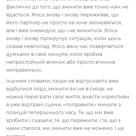
фактично до того, що змінити вже точно ніяк не
вдасться. Хтось знову і знову переживає, що
його партнер не просто не хоче змінюватися,
але і вже очевидно, що і не зміниться. Хтось
знову і знову прокручує ситуацію, коли щось
сказав невпопад. Хтось весь час повертається
думками в своє минуле, коли зробив
непристойний вчинок або просто вчинив
неправильно…
Іншими словами, люди не відпускають вже
відбулися події, змінити які не в силах: не
можна переграти своє життя, внести корективи
в уже відіграні сцени, «поправити» минуле з
позицій теперішнього часу. Те, що ми вже
зробили і сказали, те, що пережили, і те, що з
нами сталося, ми змінити вже не можемо. І це