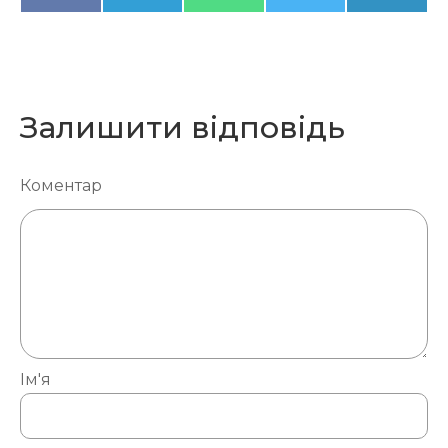
на
на
на
на
на
Залишити відповідь
Коментар
Ім'я