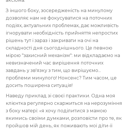
аксіома.
З іншого боку, зосередженість на минулому
дозволяє нам не фокусуватися на поточних
подіях, актуальних проблемах, дає можливість
ігнорувати необхідність прийняття непростих
рішень тут і зараз і закривати на очі на
складності дня сьогоднішнього. Це певною
мірою "захисний механізм": ми відкладаємо на
невизначений час вирішення поточних
завдань у зв'язку з тим, що вирішуємо...
проблеми минулого! Нонсенс? Тим часом, це
досить поширена ситуація!
Наведу приклад зі своєї практики. Одна моя
клієнтка регулярно скаржиться на нерозуміння
з боку матері: «я хочу поділитися з мамою
якимись своїми думками, розповісти про те, як
пройшов мій день, як поживають мої діти-її