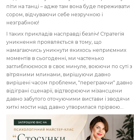
піти на танці – адже там вона буде переживати
сором, відчуваючи себе незручною і
незграбною!
І таких прикладів насправді безліч! Стратегія
уникнення проявляється в тому, що
намагаючись уникнути якихось неприємних
моментів в сьогоденні, ми частенько
заглиблюємося в своє минуле, воюючи по суті з
вітряними млинами, вирішуючи давно
вирішені часом проблеми, "переграючи" давно
відіграні сценарії, відтворюючи мізансцени
давно забутого оточуючими вистави і зводячи
хиткі мости над давно утворилася прірвою…