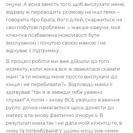
онуки. А вона замість того, щоб вислухати мене,
відразу ж переводить розмову на інші теми –
говорить про брата, його дітей, скаржиться на
свої побутові проблеми...» інакше кажучи, моя
клієнтка позбавлена можливості бути
вислуханою і почутою своєю мамою і не
відчуває її підтримку.
В процесі роботи ми вже дійшли до того
моменту, коли жінка все ж зважилася сказати
мамі: "а ти можеш мене просто вислухати до
кінця і не перебивати?». Відповідь мами її
здивував: "так я ж завжди тебе уважно
слухаю!"А потім – знову ВСЕ увійшло в звичне
русло: дочка намагається щось донести до
матері, а та-знову фактично ігнорує її. В
результаті мама так і не дала моїй клієнтці те, в
чому та потребувала! У цьому місці між ними