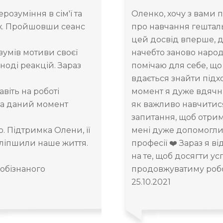
озуміння в сім'ї та
Оленко, хочу з вами
х. Пройшовши сеанс
про навчання гештальт
цей досвід вперше, д
зумів мотиви своєї
начебто заново народ
ноді реакцій. Зараз
помічаю для себе, що
вдається знайти підх
віть на роботі
момент я дуже вдячна
 На даний момент
як важливо навчитися
запитання, щоб отрима
. Підтримка Олени, її
мені дуже допомогли 
поліпшили наше життя.
професії ❤️ Зараз я 
на те, щоб досягти усп
 обізнаного
продовжуватиму робо
25.10.2021