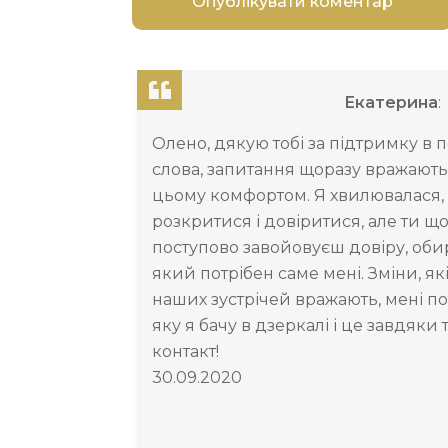
Екатерина
:
Олено, дякую тобі за підтримку в п
слова, запитання щоразу вражають
цьому комфортом. Я хвилювалася,
розкритися і довіритися, але ти щ
поступово завойовуєш довіру, обир
який потрібен саме мені. Зміни, як
наших зустрічей вражають, мені п
яку я бачу в дзеркалі і це завдяки 
контакт!
30.09.2020