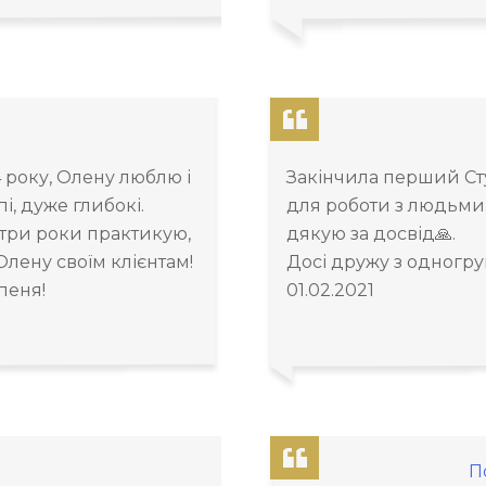
 року, Олену люблю і
Закінчила перший Сту
пі, дуже глибокі.
для роботи з людьми
 три роки практикую,
дякую за досвід🙏.
Олену своїм клієнтам!
Досі дружу з одногру
пеня!
01.02.2021
П