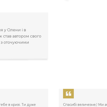
я у Олени і в
рік став автором свого
 і з оточуючими
ебе в кризі. Ти дуже
Спасибі величезне,! Ми 