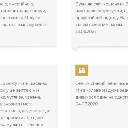
вою, енергійною,
Були, як сліпі кошенята.
ні запитання, відгуки,
нам вдалося зрозуміти, щ
ене в життя. Я дуже
професійний підхід у Ва
що ти є в моєму житті!
іншим сімейним парам.
23.06.2021
 що можу жити щасливо і
Олено, спасибі величезне
ом у це життя є мій
Ми з чоловіком дуже за
а, чутлива, уважна,
дивимося один на одного
лановита і мега-
04.07.2020
ста з нею, веде мене до
у це зробити або цього
воєму житті і головне