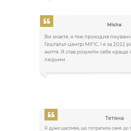
Misha
:
Ви знаєте, я теж проходив лікуванн
Гештальт-центрі МІГІС. І я за 2022 
життя. Я став розуміти себе краще
людьми.
Тетяна
Я дуже щаслива, що потрапила саме до т