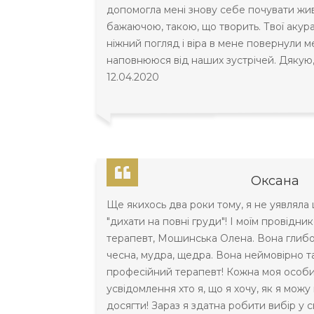
допомогла мені знову себе почувати жи
бажаючою, такою, що творить. Твої акурат
ніжний погляд і віра в мене повернули м
наповнююся від наших зустрічей. Дякую, 
12.04.2020
Оксана
Ще якихось два роки тому, я не уявляла
"дихати на повні груди"! І моїм провідник
терапевт, Мошинська Олена. Вона глибок
чесна, мудра, щедра. Вона неймовірно та
професійний терапевт! Кожна моя особи
усвідомлення хто я, що я хочу, як я мож
досягти! Зараз я здатна робити вибір у с