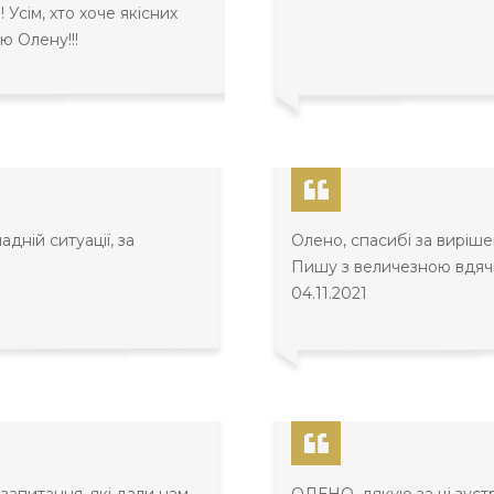
 Усім, хто хоче якісних
ю Олену!!!
дній ситуації, за
Олено, спасибі за виріш
Пишу з величезною вдячн
04.11.2021