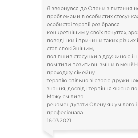
Я звернувся до Олени з питання нер
проблемами в особистих стосунка
особистої терапії розібрався
конкретнішим у своїх почуттях, зро
поведінки і причини таких різких і
став спокійнішим,
поліпшив стосунки з дружиною і на
помітили позитивні зміни в мені!
проходжу сімейну
терапію спільно зі своєю дружиною
знання, досвід і терпіння якісно 
Можу сміливо
рекомендувати Олену як умілого і
професіонала.
16.03.2021