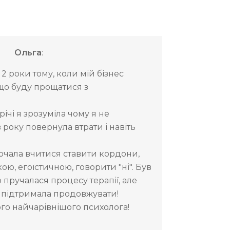
Ольга
:
 роки тому, коли мій бізнес
 що буду прощатися з
річі я зрозуміла чому я не
в року повернула втрати і навіть
почала вчитися ставити кордони,
ю, егоїстичною, говорити "ні". Був
 пручалася процесу терапії, але
 підтримала продовжувати!
о найчарівнішого психолога!