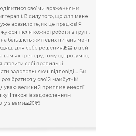
 поділитися своїми враженнями
 терапії. В силу того, що для мене
уже вразило те, як це працює! Я
жуюся після кожної роботи в групі,
 на більшість життєвих питань мені
одящі для себе решения🙏🏻 в цей
 вам як тренеру, тому що розумію,
 ставити собі правильні
ти задовольняючі відповіді ... Ви
розібратися у своїй майбутній
відчуваю великий приплив енергії
іху! І також із задоволенням
ту з вами🙏🏻🥰