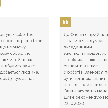
ошуках себе. Твої
До Олени я прийшла 2
 своєю щирістю і при
завалився, я думала,
 що не зможу
вкладеннями....
оразу обережно і
Уже після першої зуст
аючи той підхід,
заробляла! І вже за пі
і відбулися за час
стала йти в плюс...
одобається людина,
У роботі з Оленою я 
тобі. Дякую за наш
бути поганою дівчинко
період, коли я сильно
Олена акуратно мене
Дуже рекомендую мог
22.10.2020