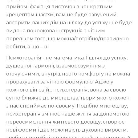
прийомі фахівця листочок з конкретним
«рецептом щастя», вам не буде озвучений
алгоритм ваших дій на шляху до успіху і не буде
видана покрокова інструкція з чітким
переліком того, що можна/потрібно/правильно
робити, а що – ні.
Психотерапія - не математика. І шлях до успіху,
душевної гармонії, взаєморозуміння з
оточуючими, внутрішнього комфорту не можна
прорахувати за чіткою формулою. Адже у
кожного він свій... психотерапія, вона за своєю
суттю ближче до мистецтва, твори якого кожен
з нас сприймає по-своєму. Подібно мистецтву,
психотерапія змінює наше життя за допомогою
переосмислення життєвого досвіду, створює
нові форми і дає можливість духовно вирости,
зробити потрібні висновки і знайти гармонію. А