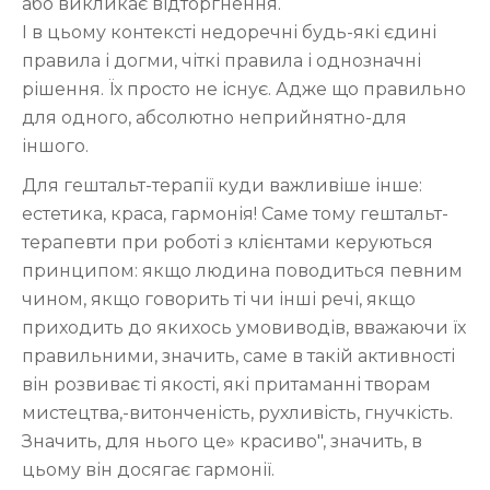
або викликає відторгнення.
І в цьому контексті недоречні будь-які єдині
правила і догми, чіткі правила і однозначні
рішення. Їх просто не існує. Адже що правильно
для одного, абсолютно неприйнятно-для
іншого.
Для гештальт-терапії куди важливіше інше:
естетика, краса, гармонія! Саме тому гештальт-
терапевти при роботі з клієнтами керуються
принципом: якщо людина поводиться певним
чином, якщо говорить ті чи інші речі, якщо
приходить до якихось умовиводів, вважаючи їх
правильними, значить, саме в такій активності
він розвиває ті якості, які притаманні творам
мистецтва,-витонченість, рухливість, гнучкість.
Значить, для нього це» красиво", значить, в
цьому він досягає гармонії.