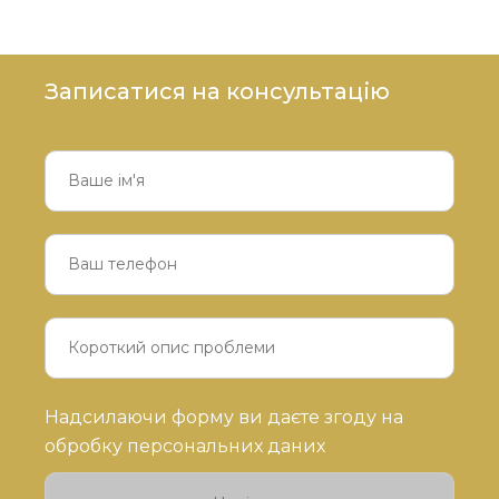
Записатися на консультацію
Будь
Надсилаючи форму ви даєте згоду на
ласка,
обробку персональних даних
залиште