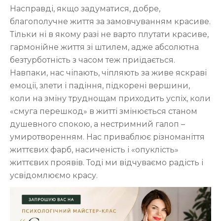
Насправді, якщо задуматися, добре,
благополучне життя за замовчуванням красиве.
Тільки ні в якому разі не варто плутати красиве,
гармонійне життя зі штилем, адже абсолютна
безтурботність з часом теж приїдається.
Навпаки, нас чіпають, чіпляють за живе яскраві
емоції, злети і падіння, підкорені вершини,
коли на зміну труднощам приходить успіх, коли
«смуга перешкод» в житті змінюється станом
душевного спокою, а нестримний галоп –
умиротворенням. Нас приваблює різноманіття
життєвих фарб, насиченість і «опуклість»
життєвих проявів. Тоді ми відчуваємо радість і
усвідомлюємо красу.