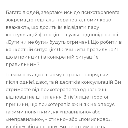
Багато людей, звертаючись до психотерапевта,
зокрема до гештальт-терапевта, помилково
вважають, що досить їм відвідати пару
консультацій фахівців – і вуаля, відповіді на всі
«Бути чи не бути» будуть отримані. Що робити в
конкретній ситуації? Як вчинити правильно? І
що в принципі в конкретній ситуації є
правильним?
Тільки ось адже в чому справа... навряд чи
після однієї, двох, та й десятків консультацій Ви
отримаєте від психотерапевта однозначні
відповіді на ці питання. З тієї лише простої
причини, що психотерапія аж ніяк не оперує
такими поняттями, як «правильно» або
«неправильно», «істинно» або «помилково»,
«добре» або «погано». Ви не отримаєте на