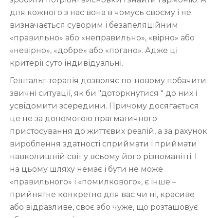
для кожного з нас вона в чомусь своєму і не
визначається суворим і безапеляційним
«правильно» або «неправильно», «вірно» або
«невірно», «добре» або «погано». Адже ці
критерії суто індивідуальні.
Гештальт-терапія дозволяє по-новому побачити
звичні ситуації, як би "доторкнутися " до них і
усвідомити зсередини. Причому досягається
це не за допомогою прагматичного
пристосування до життєвих реалій, а за рахунок
вироблення здатності сприймати і приймати
навколишній світ у всьому його різноманітті. І
на цьому шляху немає і бути не може
«правильного» і «помилкового», є інше –
прийнятне конкретно для вас чи ні, красиве
або відразливе, своє або чуже, що розташовує