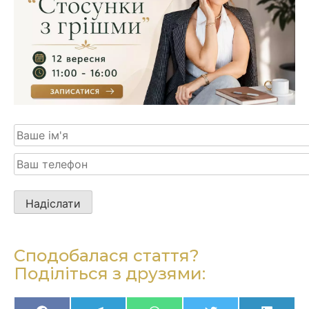
Будь
ласка,
залиште
це
Сподобалася стаття?
поле
Поділіться з друзями:
порожнім.