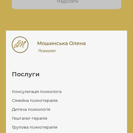
це
поле
порожнім.
Послуги
Консультація психолога
Сімейна психотерапія
Дитяча психологія
Гештальт-терапія
Групова психотерапія