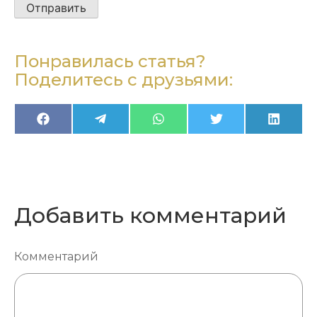
это
поле
пустым.
Понравилась статья?
Поделитесь с друзьями:
Share
Share
Share
Share
Share
Facebook
Telegram
WhatsApp
Twitter
Linked
on
on
on
on
on
Добавить комментарий
Комментарий