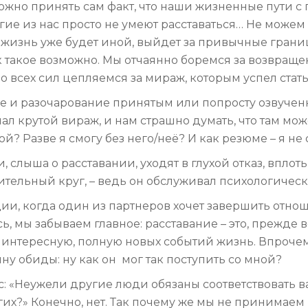
ложно принять сам факт, что наши жизненные пути с
е из нас просто не умеют расставаться… Не можем о
 жизнь уже будет иной, выйдет за привычные грани
к такое возможно. Мы отчаянно боремся за возвращ
о всех сил цепляемся за мираж, которым успел стат
 и разочарование принятым или попросту озвучен
л крутой вираж, и нам страшно думать, что там може
ной? Разве я смогу без него/неё? И как резюме – я не
слыша о расставании, уходят в глухой отказ, вплот
асительный круг, – ведь он обслуживал психологиче
ции, когда один из партнеров хочет завершить отнош
сь, мы забываем главное: расставание – это, прежде 
 интересную, полную новых событий жизнь. Впрочем
ну обиды: ну как он мог так поступить со мной?
ос: «Неужели другие люди обязаны соответствовать
гих?» Конечно, нет. Так почему же мы не принимае