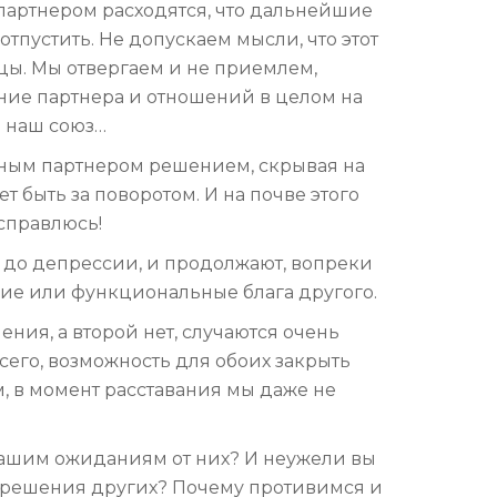
 партнером расходятся, что дальнейшие
тпустить. Не допускаем мысли, что этот
цы. Мы отвергаем и не приемлем,
ение партнера и отношений в целом на
ь наш союз…
ным партнером решением, скрывая на
т быть за поворотом. И на почве этого
 справлюсь!
ь до депрессии, и продолжают, вопреки
ские или функциональные блага другого.
ения, а второй нет, случаются очень
всего, возможность для обоих закрыть
, в момент расставания мы даже не
 вашим ожиданиям от них? И неужели вы
м решения других? Почему противимся и