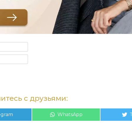
итесь с друзьями:
re
Share
egram
WhatsApp
on