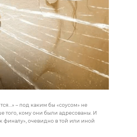
ся…» – под каким бы «соусом» не
е того, кому они были адресованы. И
 к финалу», очевидно в той или иной