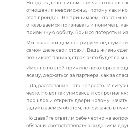
Но здесь дело в ином: нам часто очень с
отношения невозможны, потому как многи
этап пройден. Не принимаем, что отныне
отказываемся признавать и понимать, ка
привычную орбиту. Боимся потерять и из
Мы всячески демонстрируем недоумение
самом деле свои страхи. Ведь жизнь сдела
возникает паника, страх: а что будет со м
Именно по этой причине некоторые люди, 
всему, держаться за партнера, как за сп
…Да, расставание – это непросто. И ситуа
часто. Но вот так упираясь и сопротивляя
прошлое и открыть двери новому, начать
задумываемся об этом, погружаясь в пучи
Но давайте ответим себе честно на вопр
обязаны соответствовать ожиданиям дру