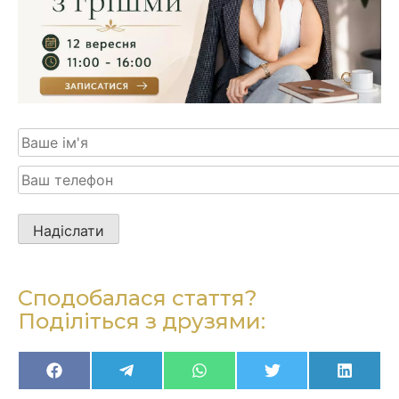
Будь
ласка,
залиште
це
Сподобалася стаття?
поле
Поділіться з друзями:
порожнім.
Поділитися
Поділитися
Поділитися
Поділитися
Поділ
Facebook
Телеграма
WhatsApp
Twitter
Linked
на
на
на
на
на