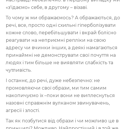
«з'їдаємо» себе, в другому – візаві.
То чому ж ми ображаємось? А ображаються, до
речі, все, просто одні схильні гіперболізувати
кожне слово, перебільшувати і вкрай болісно
реагувати на неприємні репліки на свою
адресу чи вчинки інших, а деякі намагаються
принаймні не демонструвати свої почуття на
людях і тим більше не виявляти слабкість та
чутливість.
І останнє, до речі, дуже небезпечно: не
промовляючи свої образи, ми тим самим
накопичуємо їх –поки вони не виплеснуться
назовні справжнім вулканом звинувачень,
агресії і злості.
Так як позбутися від образи і чи можливо це в
принципі? Можливо. Найпростіший і в той же