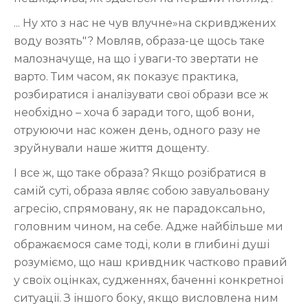
... Ну хто з нас не чув влучне»на скривджених
воду возять"? Мовляв, образа-це щось таке
малозначуще, на що і уваги-то звертати не
варто. Тим часом, як показує практика,
розбиратися і аналізувати свої образи все ж
необхідно – хоча б заради того, щоб вони,
отруюючи нас кожен день, одного разу не
зруйнували наше життя дощенту.
І все ж, що таке образа? Якщо розібратися в
самій суті, образа являє собою завуальовану
агресію, спрямовану, як не парадоксально,
головним чином, на себе. Адже найбільше ми
ображаємося саме тоді, коли в глибині душі
розуміємо, що наш кривдник частково правий
у своїх оцінках, судженнях, баченні конкретної
ситуації. З іншого боку, якщо висловлена ним