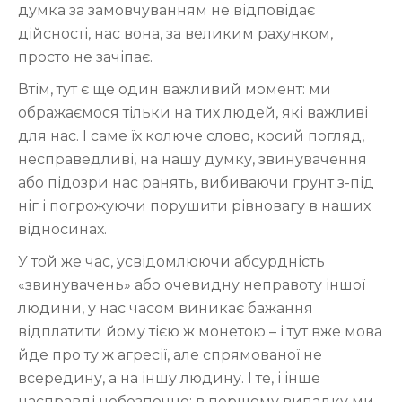
думка за замовчуванням не відповідає
дійсності, нас вона, за великим рахунком,
просто не зачіпає.
Втім, тут є ще один важливий момент: ми
ображаємося тільки на тих людей, які важливі
для нас. І саме їх колюче слово, косий погляд,
несправедливі, на нашу думку, звинувачення
або підозри нас ранять, вибиваючи грунт з-під
ніг і погрожуючи порушити рівновагу в наших
відносинах.
У той же час, усвідомлюючи абсурдність
«звинувачень» або очевидну неправоту іншої
людини, у нас часом виникає бажання
відплатити йому тією ж монетою – і тут вже мова
йде про ту ж агресії, але спрямованої не
всередину, а на іншу людину. І те, і інше
насправді небезпечно: в першому випадку ми