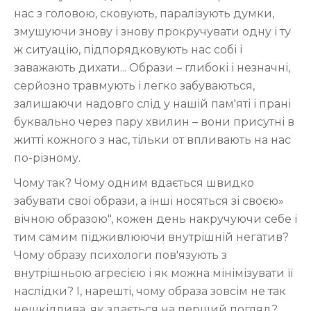
нас з головою, сковують, паралізують думки,
змушуючи знову і знову прокручувати одну і ту
ж ситуацію, підпорядковують нас собі і
заважають дихати... Образи – глибокі і незначні,
серйозно травмують і легко забуваються,
залишаючи надовго слід у нашій пам'яті і прані
буквально через пару хвилин – вони присутні в
житті кожного з нас, тільки от впливають на нас
по-різному.
Чому так? Чому одним вдається швидко
забувати свої образи, а інші носяться зі своєю»
вічною образою", кожен день накручуючи себе і
тим самим підживлюючи внутрішній негатив?
Чому образу психологи пов'язують з
внутрішньою агресією і як можна мінімізувати її
наслідки? І, нарешті, чому образа зовсім не так
нешкідлива, як здається на перший погляд?