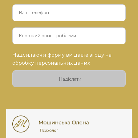
Будь
Надсилаючи форму ви даєте згоду на
ласка,
обробку персональних даних
залиште
це
поле
порожнім.