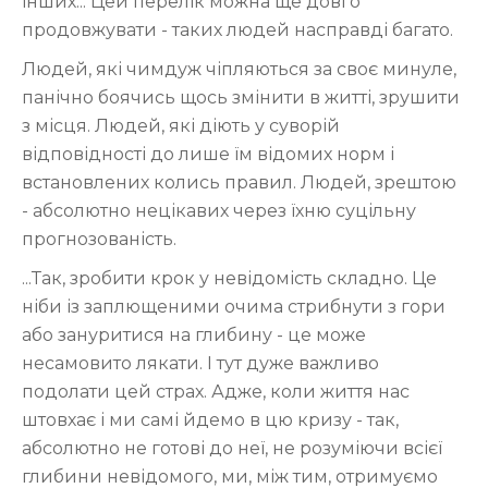
інших... Цей перелік можна ще довго
продовжувати - таких людей насправді багато.
Людей, які чимдуж чіпляються за своє минуле,
панічно боячись щось змінити в житті, зрушити
з місця. Людей, які діють у суворій
відповідності до лише їм відомих норм і
встановлених колись правил. Людей, зрештою
- абсолютно нецікавих через їхню суцільну
прогнозованість.
...Так, зробити крок у невідомість складно. Це
ніби із заплющеними очима стрибнути з гори
або зануритися на глибину - це може
несамовито лякати. І тут дуже важливо
подолати цей страх. Адже, коли життя нас
штовхає і ми самі йдемо в цю кризу - так,
абсолютно не готові до неї, не розуміючи всієї
глибини невідомого, ми, між тим, отримуємо