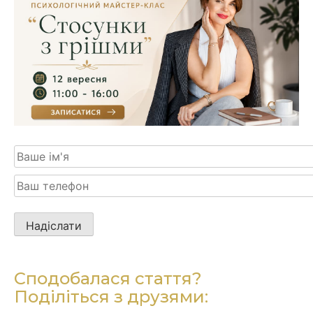
Будь
ласка,
залиште
це
Сподобалася стаття?
поле
Поділіться з друзями:
порожнім.