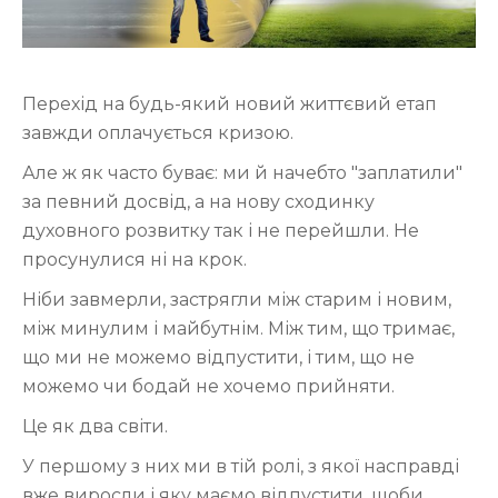
Перехід на будь-який новий життєвий етап
завжди оплачується кризою.
Але ж як часто буває: ми й начебто "заплатили"
за певний досвід, а на нову сходинку
духовного розвитку так і не перейшли. Не
просунулися ні на крок.
Ніби завмерли, застрягли між старим і новим,
між минулим і майбутнім. Між тим, що тримає,
що ми не можемо відпустити, і тим, що не
можемо чи бодай не хочемо прийняти.
Це як два світи.
У першому з них ми в тій ролі, з якої насправді
вже виросли і яку маємо відпустити, щоби