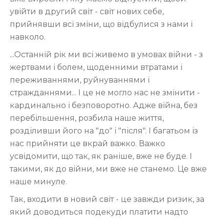
увійти в другий світ - світ нових себе,
прийнявши всі зміни, що відбулися з нами і
навколо.
...Останній рік ми всі живемо в умовах війни - з
жертвами і болем, щоденними втратами і
переживаннями, руйнуваннями і
стражданнями... І це не могло нас не змінити -
кардинально і безповоротно. Адже війна, без
перебільшення, розбила наше життя,
розділивши його на "до" і "після". І багатьом із
нас прийняти це вкрай важко. Важко
усвідомити, що так, як раніше, вже не буде. І
такими, як до війни, ми вже не станемо. Це вже
наше минуле.
Так, входити в новий світ - це завжди ризик, за
який доводиться подекуди платити надто