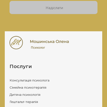
залиште
це
поле
порожнім.
Послуги
Консультація психолога
Сімейна психотерапія
Дитяча психологія
Гештальт-терапія