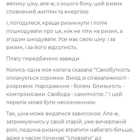
велику ціну, але ж, з іншого боку, цей ризик
сповнений життям та енергією.
І, погодьтеся, краще ризикнути і потім
пошкодувати про це, ніж не піти на ризик, а
згодом шкодувати. Усе має свою ціну: і за
ризик, і за його відсутність.
Плату передбачено завжди.
Колись одна моя колега сказала: "Самобутність
оплачується соромом. Вихід зі співзалежності -
розривом. Народження - болем. Близькість -
компромісами. Свобода - самотністю..." І цей
перелік може бути нескінченним.
Так, ціна може видатися зависокою. Але ж,
затримуючись у своїй старій, уже вичерпаній
ролі, людина ризикує втратити набагато більше,
адже з часом починає "сповзати" до