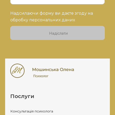
Будь
Надсилаючи форму ви даєте згоду на
ласка,
обробку персональних даних
залиште
це
поле
порожнім.
Послуги
Консультація психолога