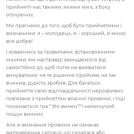
прийнятті нас такими, якими ми є, з боку
оточуючих.
Ми прагнемо до того, щоб бути прийнятими і
визнаними: я – молодець, я – хороший, зі мною
все добре!
І ховаючись за правилами, встановленими
іншими, ми насправді захищаємося від
самостійної дії, щоб потім не виявитися
винуватими: не те рішення прийняв, не так
вчинив, дурість зробив. Для багатьох
прийняття своєї відповідальності нерозривно
пов'язане з прийняттям власної провини, і тоді
починається гра " Хто винен?"і-неминучий
пошук винних.
Але ж визнання провини не означає
виправлення ситуації, що склалася або