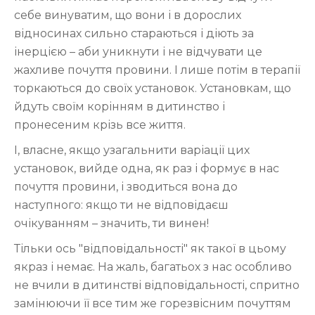
себе винуватим, що вони і в дорослих
відносинах сильно стараються і діють за
інерцією – аби уникнути і не відчувати це
жахливе почуття провини. І лише потім в терапії
торкаються до своїх установок. Установкам, що
йдуть своїм корінням в дитинство і
пронесеним крізь все життя.
І, власне, якщо узагальнити варіації цих
установок, вийде одна, як раз і формує в нас
почуття провини, і зводиться вона до
наступного: якщо ти не відповідаєш
очікуванням – значить, ти винен!
Тільки ось "відповідальності" як такої в цьому
якраз і немає. На жаль, багатьох з нас особливо
не вчили в дитинстві відповідальності, спритно
замінюючи її все тим же горезвісним почуттям