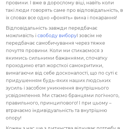
провини. І вже в дорослому віці, навіть коли
такі люди говорять саме про відповідальність, в
їх словах все одно «фонять» вина і покарання!
Відповідальність завжди передбачає
можливість і
свободу вибору
І зовсім не
передбачає самобичування через тяжке
почуття провини. Коли ми стикаємося з
якимись сильними бажаннями, спочатку
проходимо етап жорсткої самокритики,
вимагаючи від себе досконалості, що по суті є
придушенням будь-яких наших людських
зусиль і засобом уникнення внутрішнього
усвідомлення. Ми стаємо бранцями логічного,
правильного, принципового! І при цьому –
втрачаємо індивідуальність та внутрішню
опору!
Кожен з нас ще з дитинства відчуває потребу в