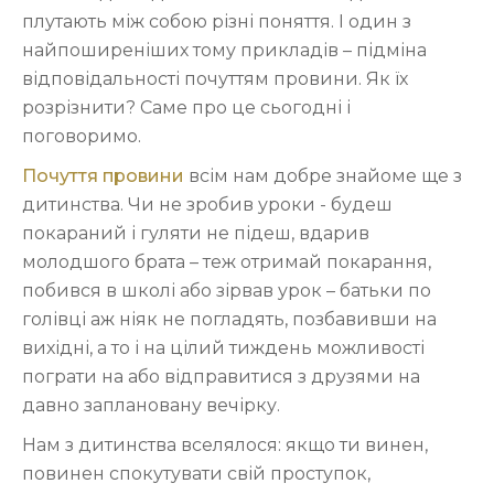
плутають між собою різні поняття. І один з
найпоширеніших тому прикладів – підміна
відповідальності почуттям провини. Як їх
розрізнити? Саме про це сьогодні і
поговоримо.
Почуття провини
всім нам добре знайоме ще з
дитинства. Чи не зробив уроки - будеш
покараний і гуляти не підеш, вдарив
молодшого брата – теж отримай покарання,
побився в школі або зірвав урок – батьки по
голівці аж ніяк не погладять, позбавивши на
вихідні, а то і на цілий тиждень можливості
пограти на або відправитися з друзями на
давно заплановану вечірку.
Нам з дитинства вселялося: якщо ти винен,
повинен спокутувати свій проступок,