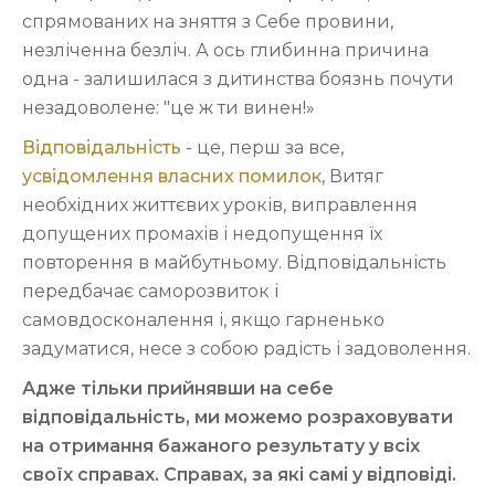
спрямованих на зняття з Себе провини,
незліченна безліч. А ось глибинна причина
одна - залишилася з дитинства боязнь почути
незадоволене: "це ж ти винен!»
Відповідальність
- це, перш за все,
усвідомлення власних помилок
, Витяг
необхідних життєвих уроків, виправлення
допущених промахів і недопущення їх
повторення в майбутньому. Відповідальність
передбачає саморозвиток і
самовдосконалення і, якщо гарненько
задуматися, несе з собою радість і задоволення.
Адже тільки прийнявши на себе
відповідальність, ми можемо розраховувати
на отримання бажаного результату у всіх
своїх справах. Справах, за які самі у відповіді.