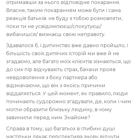
отримавши за нього відповідне покарання.
Власне, таким покаранням може бути і сама
реакція батьків: не буду з тобою розмовляти,
поки ти не усвідомлюєш/спокутуєш/
вибачишся/ визнаєш свою неправоту.
Здавалося б, і дитинство вже давно пройшло, і
більшість своїх дитячих історій ми вже й не
згадаємо, але багато моїх клієнтів зізнаються, що
до сих пір відчувають страх, бачачи прояв
невдоволення з боку партнера або
відзначаючи, що він з якоїсь причини
віддаляється. У цей момент, як правило, люди
починають судорожно згадувати, де, коли і чим
могли образити близьку людину, в чому
завинили перед ним. Знайоме?
Справа в тому, що багатьох в глибині душі
настільки лякає перспектива знову відчути