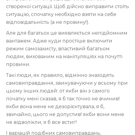
створеної ситуації. Щоб дійсно виправити стоїть
ситуацію, спочатку необхідно взяти на себе
відповідальність (а не провину!).
Але для багатьох це виявляється непідйомним
вантажем. Адже куди простіше включити
режим самозахисту, властивий багатьом
людям, вихованим на маніпуляціях на почутті
провини.
Такі люди, як правило, відмінно знаходять
самовиправдання, звинувачуючи у всьому при
цьому інших людей: от якби він з самого
початку мені сказав, я б так точно не вчинив!
якби вона мене не дезорієнтувала, я б,
звичайно, цього не допустив! якби вони мене
не відволікли, я б все встиг!
І варіацій подібних самовиправдань,