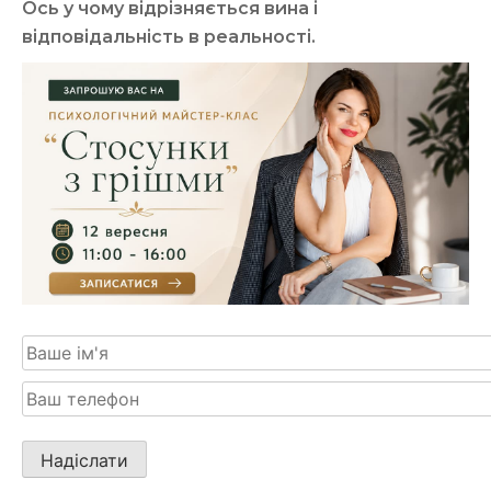
Ось у чому відрізняється вина і
відповідальність в реальності.
Будь
ласка,