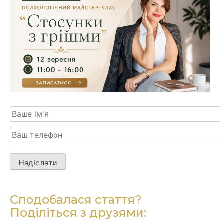
Будь
ласка,
залиште
це
Сподобалася стаття?
поле
Поділіться з друзями:
порожнім.