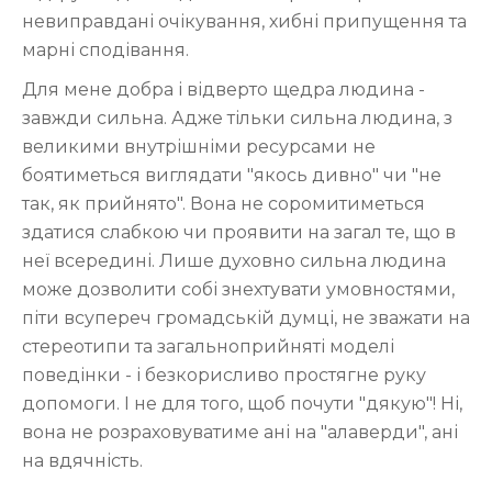
невиправдані очікування, хибні припущення та
марні сподівання.
Для мене добра і відверто щедра людина -
завжди сильна. Адже тільки сильна людина, з
великими внутрішніми ресурсами не
боятиметься виглядати "якось дивно" чи "не
так, як прийнято". Вона не соромитиметься
здатися слабкою чи проявити на загал те, що в
неї всередині. Лише духовно сильна людина
може дозволити собі знехтувати умовностями,
піти всупереч громадській думці, не зважати на
стереотипи та загальноприйняті моделі
поведінки - і безкорисливо простягне руку
допомоги. І не для того, щоб почути "дякую"! Ні,
вона не розраховуватиме ані на "алаверди", ані
на вдячність.