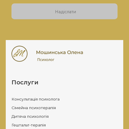
залиште
це
поле
порожнім.
Послуги
Консультація психолога
Сімейна психотерапія
Дитяча психологія
Гештальт-терапія