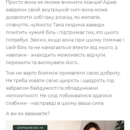
Просто вона не зможе вчинити інакше! Адже
завдяки своїй внутрішній силі вона може
дозволити собі таку розкіш, як емпатія,
співчуття, чуйність! Така людина завжди
помітить чужий біль і підтримає тих, хто цього
потребує. Звісно, якщо вона при цьому помічає і
свій біль та не намагається втекти від нього, а
навпаки - знаходить можливість відчути,
пережити та вилікувати його...
Тож не варто боятися проявляти свою доброту.
Не треба ховати свою щирість і щедрість під
забралом байдужості та обладунками
непохитності. Не слід побоюватися здатися
слабким - насправді в цьому ваша сила.
А ви як вважаєте?