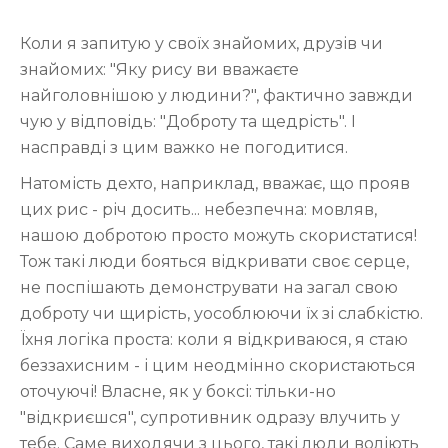
Коли я запитую у своїх знайомих, друзів чи
знайомих: "Яку рису ви вважаєте
найголовнішою у людини?", фактично завжди
чую у відповідь: "Доброту та щедрість". І
насправді з цим важко не погодитися.
Натомість дехто, наприклад, вважає, що прояв
цих рис - річ досить... небезпечна: мовляв,
нашою добротою просто можуть скористатися!
Тож такі люди бояться відкривати своє серце,
не поспішають демонструвати на загал свою
доброту чи щирість, уособлюючи їх зі слабкістю.
Їхня логіка проста: коли я відкриваюся, я стаю
беззахисним - і цим неодмінно скористаються
оточуючі! Власне, як у боксі: тільки-но
"відкриєшся", супротивник одразу влучить у
тебе. Саме виходячи з цього, такі люди воліють