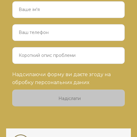
Будь
Надсилаючи форму ви даєте згоду на
ласка,
обробку персональних даних
залиште
це
поле
порожнім.