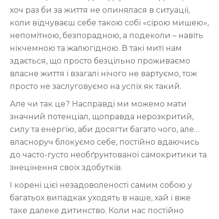
хоч раз би за життя не опинялася в ситуації,
коли відчуваєш себе такою собі «сірою мишею»,
непомітною, безпорадною, а подеколи – навіть
нікчемною та жалюгідною. В такі миті нам
здається, що просто безцільно проживаємо
власне життя і взагалі нічого не вартуємо, тож
просто не заслуговуємо на успіх як такий.
Але чи так це? Насправді ми можемо мати
значний потенціал, щоправда нерозкритий,
силу та енергію, аби досягти багато чого, але…
власноруч блокуємо себе, постійно вдаючись
до часто-густо необґрунтованої самокритики та
знецінення своїх здобутків.
І корені цієї незадоволеності самим собою у
багатьох випадках уходять в наше, хай і вже
таке далеке дитинство. Коли нас постійно