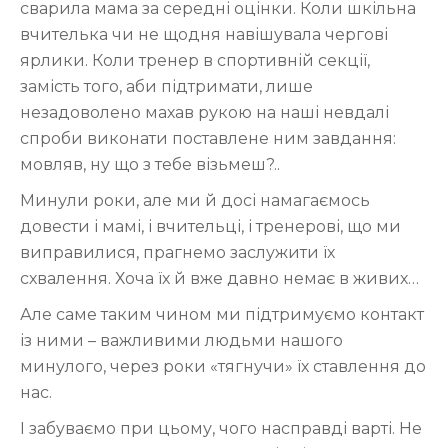
сварила мама за середні оцінки. Коли шкільна
вчителька чи не щодня навішувала чергові
ярлики. Коли тренер в спортивній секції,
замість того, аби підтримати, лише
незадоволено махав рукою на наші невдалі
спроби виконати поставлене ним завдання:
мовляв, ну що з тебе візьмеш?..
Минули роки, але ми й досі намагаємось
довести і мамі, і вчительці, і тренерові, що ми
виправилися, прагнемо заслужити їх
схвалення. Хоча їх й вже давно немає в живих…
Але саме таким чином ми підтримуємо контакт
із ними – важливими людьми нашого
минулого, через роки «тягнучи» їх ставлення до
нас.
І забуваємо при цьому, чого насправді варті. Не