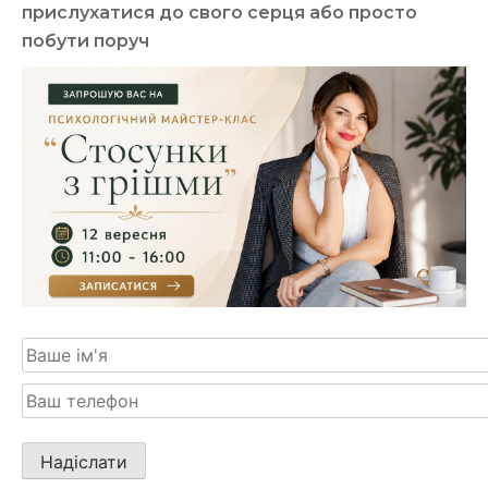
прислухатися до свого серця або просто
побути поруч
Будь
ласка,