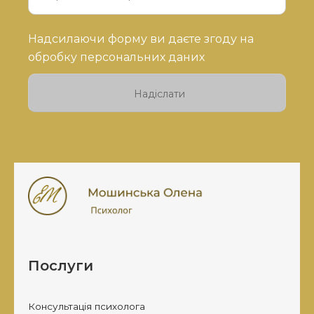
Будь
Надсилаючи форму ви даєте згоду на
ласка,
обробку персональних даних
залиште
це
поле
порожнім.
Послуги
Консультація психолога