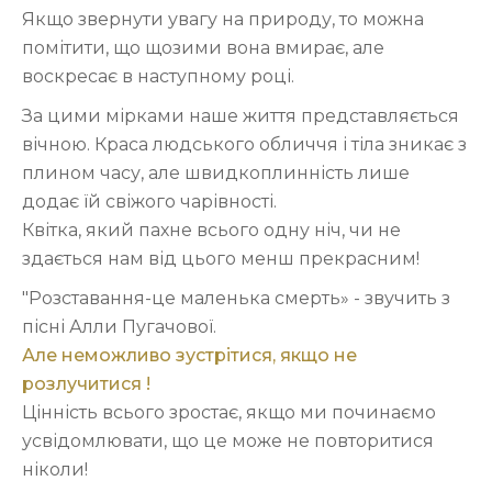
Якщо звернути увагу на природу, то можна
помітити, що щозими вона вмирає, але
воскресає в наступному році.
За цими мірками наше життя представляється
вічною. Краса людського обличчя і тіла зникає з
плином часу, але швидкоплинність лише
додає їй свіжого чарівності.
Квітка, який пахне всього одну ніч, чи не
здається нам від цього менш прекрасним!
"Розставання-це маленька смерть» - звучить з
пісні Алли Пугачової.
Але неможливо зустрітися, якщо не
розлучитися !
Цінність всього зростає, якщо ми починаємо
усвідомлювати, що це може не повторитися
ніколи!