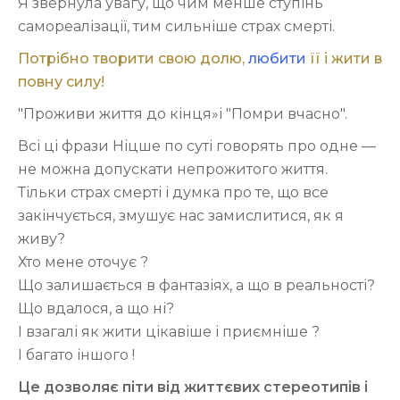
Я звернула увагу, що чим менше ступінь
самореалізації, тим сильніше страх смерті.
Потрібно творити свою долю,
любити
її і жити в
повну силу!
"Проживи життя до кінця»і "Помри вчасно".
Всі ці фрази Ніцше по суті говорять про одне —
не можна допускати непрожитого життя.
Тільки страх смерті і думка про те, що все
закінчується, змушує нас замислитися, як я
живу?
Хто мене оточує ?
Що залишається в фантазіях, а що в реальності?
Що вдалося, а що ні?
І взагалі як жити цікавіше і приємніше ?
І багато іншого !
Це дозволяє піти від життєвих стереотипів і