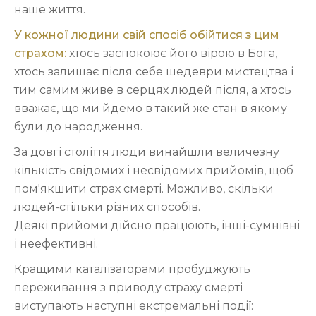
наше життя.
У кожної людини свій спосіб обійтися з цим
страхом:
хтось заспокоює його вірою в Бога,
хтось залишає після себе шедеври мистецтва і
тим самим живе в серцях людей після, а хтось
вважає, що ми йдемо в такий же стан в якому
були до народження.
За довгі століття люди винайшли величезну
кількість свідомих і несвідомих прийомів, щоб
пом'якшити страх смерті. Можливо, скільки
людей-стільки різних способів.
Деякі прийоми дійсно працюють, інші-сумнівні
і неефективні.
Кращими каталізаторами пробуджують
переживання з приводу страху смерті
виступають наступні екстремальні події: