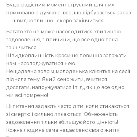
Будь-радісний момент отруєний для них
прихованою думкою: все, що відбувається зараз
— швидкоплинно і скоро закінчиться.
Багато хто не може насолодитися хвилиною
задоволення, з причини, що все одно вона
закінчиться.
Швидкоплинність краси не повинна заважати
нам насолоджуватися нею.
Нещодавно зовсім молоденька клієнтка на сесії
підняла тему: Який сенс жити, вчитися,
досягати, напружуватися і т. д., якщо все одно
ми всі помремо!
Ці питання задають часто діти, коли стикаються
зі смертю і сильно лякаються. Обмеженість
задоволення тільки збільшує його цінність!
Кожна людина сама надає сенс свого життя!